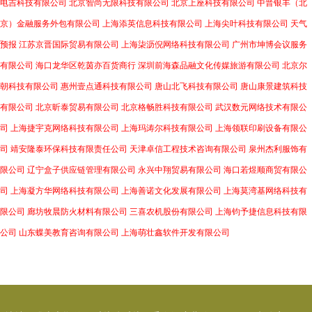
电吉科技有限公司
北京智尚无限科技有限公司
北京上座科技有限公司
中晋银丰（北
京）金融服务外包有限公司
上海添英信息科技有限公司
上海尖叶科技有限公司
天气
预报
江苏京晋国际贸易有限公司
上海柒沥倪网络科技有限公司
广州市坤博会议服务
有限公司
海口龙华区乾茵亦百货商行
深圳前海森品融文化传媒旅游有限公司
北京尔
朝科技有限公司
惠州壹点通科技有限公司
唐山北飞科技有限公司
唐山康景建筑科技
有限公司
北京昕泰贸易有限公司
北京格畅胜科技有限公司
武汉数元网络技术有限公
司
上海捷宇克网络科技有限公司
上海玛涛尔科技有限公司
上海领联印刷设备有限公
司
靖安隆泰环保科技有限责任公司
天津卓信工程技术咨询有限公司
泉州杰利服饰有
限公司
辽宁盒子供应链管理有限公司
永兴中翔贸易有限公司
海口若煜顺商贸有限公
司
上海凝方华网络科技有限公司
上海善诺文化发展有限公司
上海莫湾基网络科技有
限公司
廊坊牧晨防火材料有限公司
三喜农机股份有限公司
上海钧予捷信息科技有限
公司
山东蝶美教育咨询有限公司
上海萌壮鑫软件开发有限公司