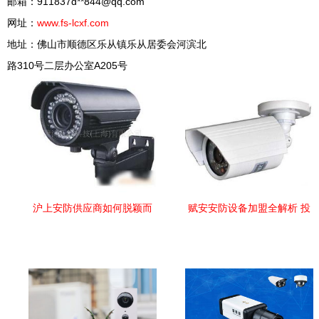
邮箱：911837d**
844@qq.com
完成高标准
网址：
www.fs-lcxf.com
的热效率，
地址：佛山市顺德区乐从镇乐从居委会河滨北
碳锅能耗大
路310号二层办公室A205号
幅降低。通
过这些不锈
钢技术厂已
推出响应低
碳与碳高峰
目标的路径
——当 燃
沪上安防供应商如何脱颖而
赋安安防设备加盟全解析 投
气即一次性
出 聚焦监控设备批发与产业
入成本与连锁前景洞察
更换达到使
生态
烟雾最少的
效果，这对
于追求更少