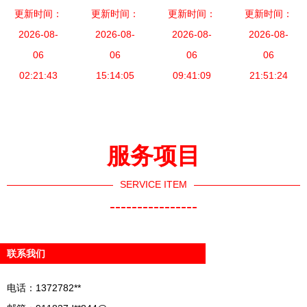
不锈钢炉具
更新时间：
品,快来安
更新时间：
品批发 选
保装备技术
更新时间：
品批发货源
更新时间：
系列，依赖
防器材制造
2026-08-
择可靠厂家
2026-08-
应用产品博
2026-08-
供应 一站
2026-08-
高质量304
06
厂
的关键指南
06
览会在京开
06
式连接厂家
06
或316不锈
02:21:43
15:14:05
幕 安防科
09:41:09
与采购商
21:51:24
钢原料，有
技与创新展
效保障了炉
示新高度
具在多次高
服务项目
强度加热下
的稳定性与
SERVICE ITEM
耐腐蚀性。
----------------
广东省厨房
设备厂出品
联系我们
的炉具经高
工艺水平生
电话：1372782**
产，不仅能