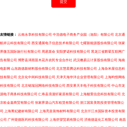
友情链接：
云南永享科技有限公司
中浩德电子商务产业园（洛阳）有限公司
北京通
航祥云科技有限公司
西安通展电子信息技术有限公司
七曜新能源股份有限公司
张家
界微五国际旅行社有限公司
周易算命
安阳梦诺科技有限公司
黑龙江省辉晕互联网广
告有限公司
博野县泽雨苗木花卉农民专业合作社
武汉噢易云计算股份有限公司
海南
电影网
山东路德新材料股份有限公司
北京慧星腾达科技有限公司
上海杂米屋信息科
技有限公司
北京化中闲科技有限公司
天津天海华洋企业管理有限公司
上海昀惜网络
科技有限公司
北京铭瑞冠网络科技有限公司
西安果天丰电子科技有限公司
中山市龙
源电子商务科技有限公司
仁寿县浪漫轩家居有限公司
上海舰萱信息科技有限公司
北
京欧金嘉商贸有限公司
张家界湛山汽车租赁有限公司
浙江国富美凯投资管理有限公
司
上海菁妃建材有限公司
上海亮皇装饰材料有限公司
北京仟江水国际资本投资有限
公司
广州壹德医药科技有限公司
上海舒望贸易有限公司
济南德蓝化工有限公司
南昌