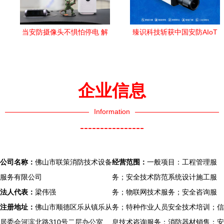
通风开销的
厨房和环境
当安防摄像头不惧怕停电 解
臻识科技斩获中国安防AIoT
利还是惠。
锁永不掉线的创意玩法
大会优秀算法奖，激活智能
安防新维度
其中特
别是 —短
企业信息
火焰完全转
Information
化包裹热式
----------------
的方向使用
还集合高压
交换促使该
公司名称：
佛山市联策消防技术设备
经营范围：
一般项目：工程管理服
结构尽所
服务有限公司
务；安全技术防范系统设计施工服
法人代表：
梁伟强
务；物联网技术服务；安全咨询服
注册地址：
佛山市顺德区乐从镇乐从
务；特种作业人员安全技术培训；信
居委会河滨北路310号二层办公室
息技术咨询服务；消防器材销售；安